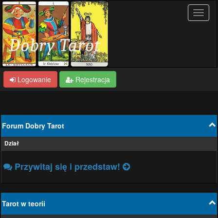
Logowanie
Rejestracja
Forum Dobry Tarot
Dział
Przywitaj się i przedstaw!
Tarot w teorii