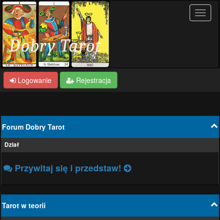
Logowanie
Rejestracja
Forum Dobry Tarot
Dział
Przywitaj się i przedstaw!
Tarot w teorii