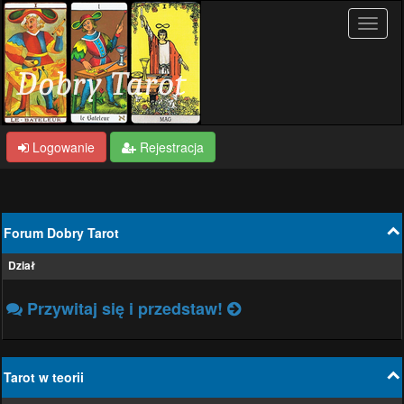
Logowanie
Rejestracja
Forum Dobry Tarot
Dział
Przywitaj się i przedstaw!
Tarot w teorii