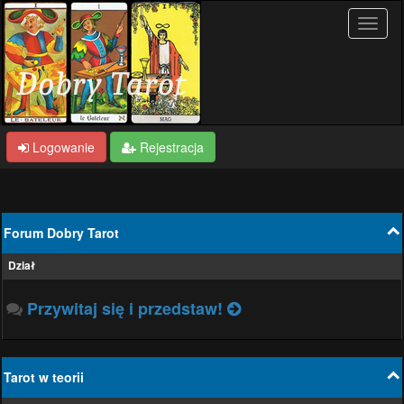
Logowanie
Rejestracja
Forum Dobry Tarot
Dział
Przywitaj się i przedstaw!
Tarot w teorii