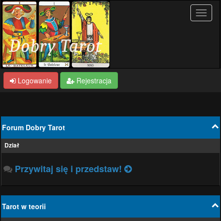
Logowanie
Rejestracja
Forum Dobry Tarot
Dział
Przywitaj się i przedstaw!
Tarot w teorii