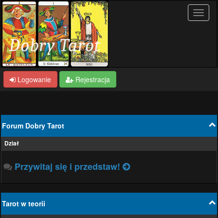
Logowanie
Rejestracja
Forum Dobry Tarot
Dział
Przywitaj się i przedstaw!
Tarot w teorii