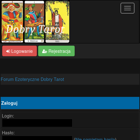
Logowanie
Rejestracja
Forum Ezoteryczne Dobry Tarot
Zaloguj
Login:
Hasło:
(
Nie pamiętam hasła
)