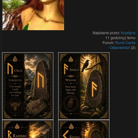
Napisane przez:
Krystyna
11 godzin(y) temu
Forum:
Rune Cards
-
Odpowiedzi
(2)