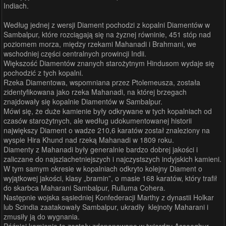
Indiach.
Według jednej z wersji Diament pochodzi z kopalni Diamentów w
Sambalpur, które rozciągają się na żyznej równinie, 451 stóp nad
poziomem morza, między rzekami Mahanadi i Brahmani, we
wschodniej części centralnych prowincji Indii.
Większość Diamentów znanych starożytnym Hindusom wydaje się
pochodzić z tych kopalni.
Rzeka Diamentowa, wspomniana przez Ptolemeusza, została
zidentyfikowana jako rzeka Mahanadi, na której brzegach
znajdowały się kopalnie Diamentów w Sambalpur.
Mówi się, że duże kamienie były odkrywane w tych kopalniach od
czasów starożytnych, ale według udokumentowanej historii
największy Diament o wadze 210,6 karatów został znaleziony na
wyspie Hira Khund nad rzeką Mahanadi w 1809 roku.
Diamenty z Mahanadi były generalnie bardzo dobrej jakości i
zaliczane do najszlachetniejszych i najczystszych indyjskich kamieni.
W tym samym okresie w kopalniach odkryto kolejny Diament o
wyjątkowej jakości, klasy „bramin”, o masie 168 karatów, który trafił
do skarbca Maharani Sambalpur, Rulluma Cohera.
Następnie wojska sąsiedniej Konfederacji Marthy z dynastii Holkar
lub Scindia zaatakowały Sambalpur, ukradły klejnoty Maharani i
zmusiły ją do wygnania.