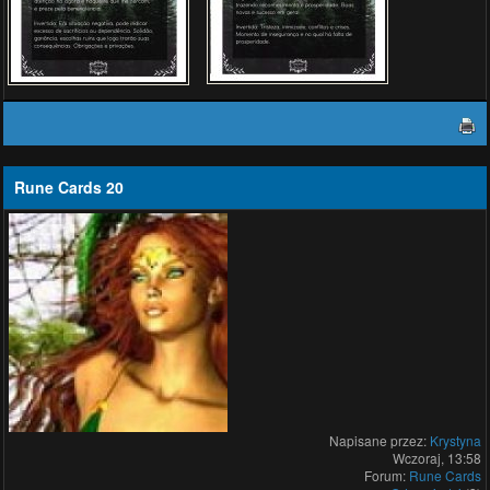
Rune Cards 20
Napisane przez:
Krystyna
Wczoraj
, 13:58
Forum:
Rune Cards