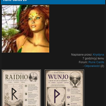
Napisane przez:
Krystyna
7 godzin(y) temu
Forum:
Rune Cards
-
Odpowiedzi
(2)