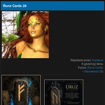
Rune Cards 28
Napisane przez:
Krystyna
6 godzin(y) temu
Forum:
Rune Cards
-
Odpowiedzi
(1)