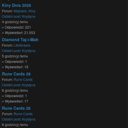
Kiny Dnia 2026
Forum:
Majowie, Kiny
Ostatni post:
Krystyna
4 godzin(y) temu
Odpowiedzi: 221
»
Wyświetleń: 21.053
»
Diamond Taj-i-Mah
Forum:
Litoterapia
Ostatni post:
Krystyna
5 godzin(y) temu
Odpowiedzi: 1
»
Wyświetleń: 19
»
Rune Cards 28
Forum:
Rune Cards
Ostatni post:
Krystyna
6 godzin(y) temu
Odpowiedzi: 1
»
Wyświetleń: 17
»
Rune Cards 26
Forum:
Rune Cards
Ostatni post:
Krystyna
6 godzin(y) temu