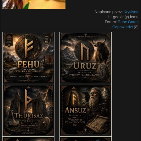
Napisane przez:
Krystyna
11 godzin(y) temu
Forum:
Rune Cards
-
Odpowiedzi
(2)