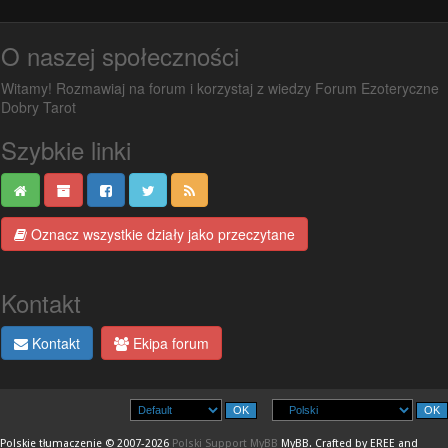
O naszej społeczności
Witamy! Rozmawiaj na forum i korzystaj z wiedzy Forum Ezoteryczne
Dobry Tarot
Szybkie linki
Oznacz wszystkie działy jako przeczytane
Kontakt
Kontakt
Ekipa forum
Polskie tłumaczenie © 2007-2026
Polski Support MyBB
MyBB
.
Crafted by EREE
and